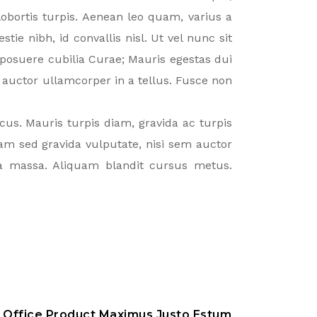
lobortis turpis. Aenean leo quam, varius a
tie nibh, id convallis nisl. Ut vel nunc sit
 posuere cubilia Curae; Mauris egestas dui
auctor ullamcorper in a tellus. Fusce non
cus. Mauris turpis diam, gravida ac turpis
am sed gravida vulputate, nisi sem auctor
ula massa. Aliquam blandit cursus metus.
Office Product Maximus Justo Estum