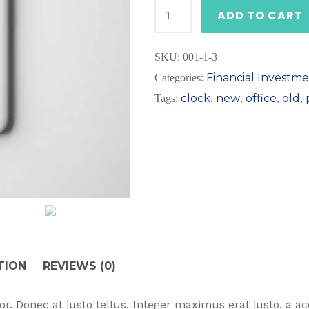
ADD TO CART
SKU:
001-1-3
Financial Investm
Categories:
clock
new
office
old
Tags:
,
,
,
,
TION
REVIEWS (0)
itor. Donec at justo tellus. Integer maximus erat justo, a