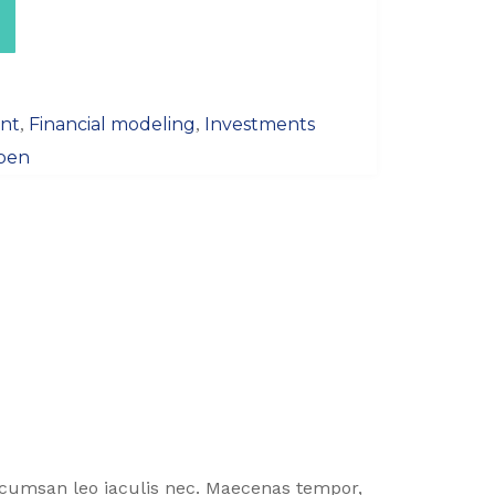
ent
Financial modeling
Investments
,
,
pen
 accumsan leo iaculis nec. Maecenas tempor,