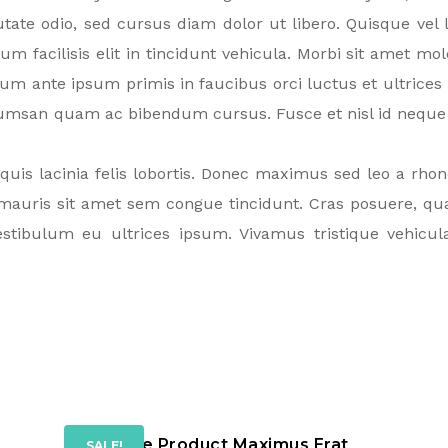
tate odio, sed cursus diam dolor ut libero. Quisque vel 
 facilisis elit in tincidunt vehicula. Morbi sit amet moles
um ante ipsum primis in faucibus orci luctus et ultrices
umsan quam ac bibendum cursus. Fusce et nisl id neque 
quis lacinia felis lobortis. Donec maximus sed leo a rhon
 mauris sit amet sem congue tincidunt. Cras posuere, qu
Vestibulum eu ultrices ipsum. Vivamus tristique vehic
Office Product Maximus Erat
SALE!